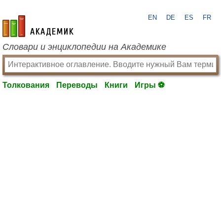
EN
DE
ES
FR
academic.ru
Словари и энциклопедии на Академике
Толкования
Переводы
Книги
Игры ⚽