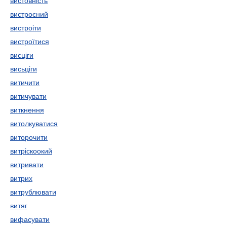
вистовність
вистроєний
вистроіти
вистроїтися
висціги
висьціги
витичити
витичувати
виткнення
витолкуватися
виторочити
витріскоокий
витривати
витрих
витрублювати
витяг
вифасувати