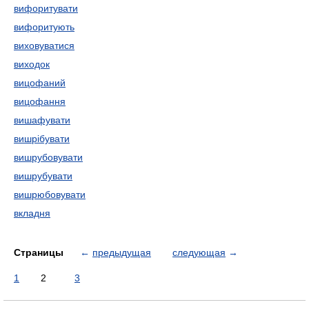
вифоритувати
вифоритують
виховуватися
виходок
вицофаний
вицофання
вишафувати
вишрібувати
вишрубовувати
вишрубувати
вишрюбовувати
вкладня
Страницы
←
предыдущая
следующая
→
1
2
3