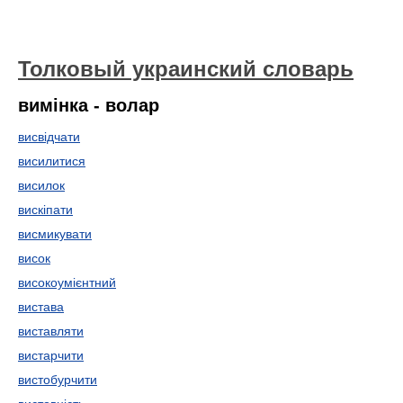
Толковый украинский словарь
вимінка - волар
висвідчати
висилитися
висилок
вискіпати
висмикувати
висок
високоумієнтний
вистава
виставляти
вистарчити
вистобурчити